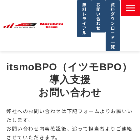
無
お
資
料
問
料
ト
い
ダ
ラ
合
ウ
イ
わ
ン
ア
せ
ロ
ル
ー
ド
一
覧
選ばれる理由
itsmoBPO（イツモBPO） 
課題別ソリューション一覧
導入支援
サービス一覧
お問い合わせ
導入事例
セミナー
弊社へのお問い合わせは下記フォームよりお願いい
コラム
たします。
よくあるご質問
お問い合わせ内容確認後、追って担当者よりご連絡
させていただきます。