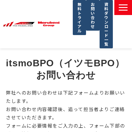
無
お
資
料
問
料
ト
い
ダ
ラ
合
ウ
イ
わ
ン
ア
せ
ロ
ル
ー
ド
一
覧
選ばれる理由
itsmoBPO（イツモBPO） 
課題別ソリューション一覧
お問い合わせ
サービス一覧
導入事例
弊社へのお問い合わせは下記フォームよりお願いい
セミナー
たします。
コラム
お問い合わせ内容確認後、追って担当者よりご連絡
させていただきます。
よくあるご質問
フォームに必要情報をご入力の上、フォーム下部の