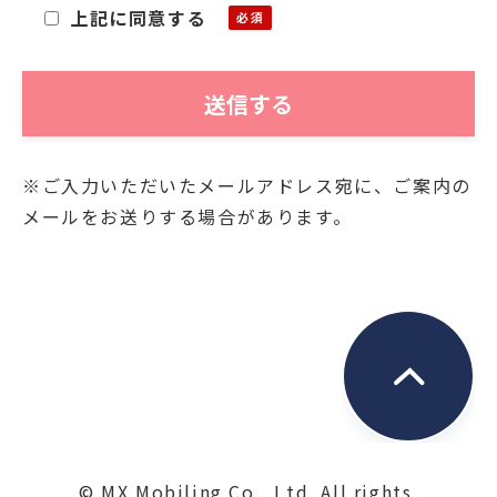
上記に同意する
「個人情報」)をご提供いただくにあたり、そ
の個人情報を利用目的以外に利用することが
ないことを次の通りお知らせいたします。
■利用目的
※ご入力いただいたメールアドレス宛に、ご案内の
お客様よりご提供いただきました個人情報
メールをお送りする場合があります。
は、当社において、次の目的にのみ利用させ
ていただきます。
・関連する新商品・サービスに関する情報の
お知らせのため
・資料発送およびこれに付随する連絡のため
・お問合せに対するご回答の送付のため
■保管
ご提供いただいた個人情報は、第三者が不当
© MX Mobiling Co., Ltd. All rights 
に触れることがないよう、合理的な範囲で厳