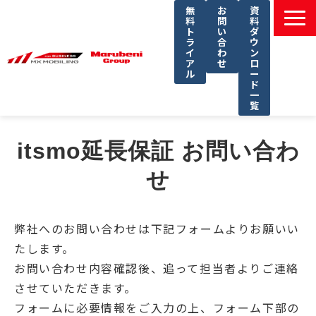
無
お
資
料
問
料
ト
い
ダ
ラ
合
ウ
イ
わ
ン
ア
せ
ロ
ル
ー
ド
一
覧
選ばれる理由
itsmo延長保証 お問い合わ
課題別ソリューション一覧
せ
サービス一覧
導入事例
弊社へのお問い合わせは下記フォームよりお願いい
セミナー
たします。
コラム
お問い合わせ内容確認後、追って担当者よりご連絡
よくあるご質問
させていただきます。
フォームに必要情報をご入力の上、フォーム下部の