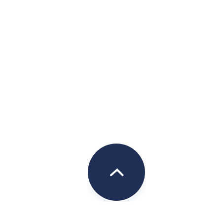
ます。
ただきます。
な管理体制のもと、保管いたしま
報を速やかに消去いたします。
せん。開示・提供を行う場合、予
必要な個人情報の取扱いに関する
法的義務を伴う要請を受けた場合