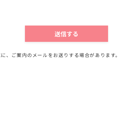
以外に利用することがないことを次の通りお知らせいたし
個人情報は、当社において、次の目的にのみ利用させてい
する情報のお知らせのため
連絡のため
のため
宛に、ご案内のメールをお送りする場合があります。
三者が不当に触れることがないよう、合理的な範囲で厳重
され、保管する必要がないと当社が判断した場合、個人情
人情報をお客様の同意なしに第三者に開示・提供いたしま
り利用目的等を明示し同意を得ると共に、提供先との間で
じます。但し、法令に基づいて司法機関、行政機関等から