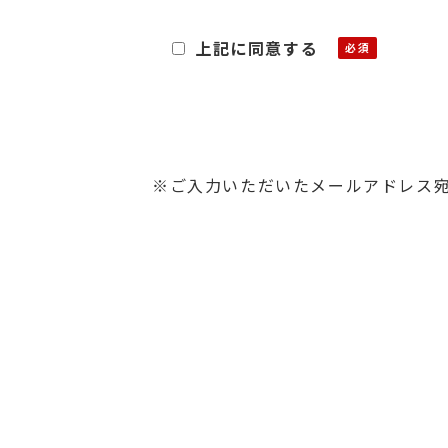
あたり、その個人情報を利用目的
上記に同意する
■利用目的
お客様よりご提供いただきました
・関連する新商品・サービスに関
・資料発送およびこれに付随する
・お問合せに対するご回答の送付
※ご入力いただいたメールアドレス
■保管
ご提供いただいた個人情報は、第
す。また、前述の利用目的が達成
■第三者への開示・提供
当社は、原則として、お客様の個
めお客様ご本人に対し、書面によ
契約等を締結し、必要な措置を講